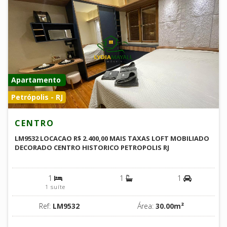
Apartamento
Petrópolis - RJ
CENTRO
LM9532 LOCACAO R$ 2.400,00 MAIS TAXAS LOFT MOBILIADO
DECORADO CENTRO HISTORICO PETROPOLIS RJ
1
1
1
1 suíte
Ref:
LM9532
Área:
30.00m²