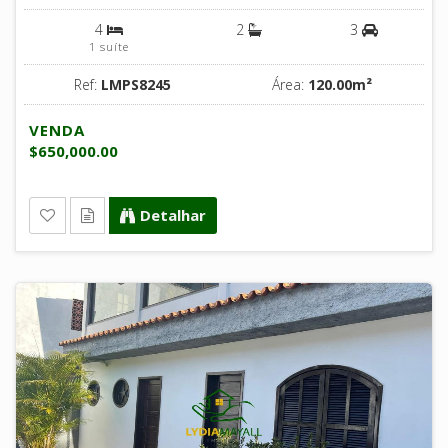
4
2
3
1 suíte
Ref:
LMPS8245
Área:
120.00m²
VENDA
$650,000.00
Detalhar