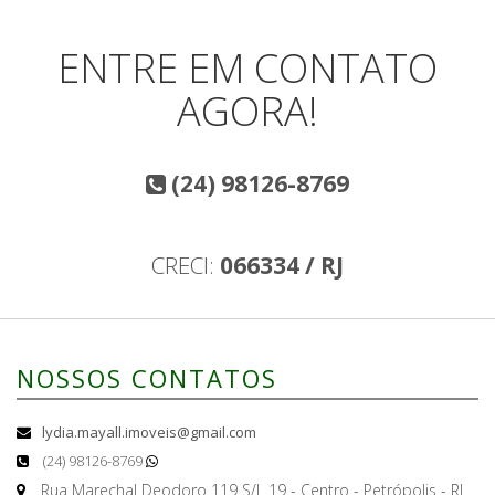
ENTRE EM CONTATO
AGORA!
(24) 98126-8769
CRECI:
066334 / RJ
NOSSOS CONTATOS
lydia.mayall.imoveis@gmail.com
(24) 98126-8769
Rua Marechal Deodoro 119 S/L 19 - Centro - Petrópolis - RJ