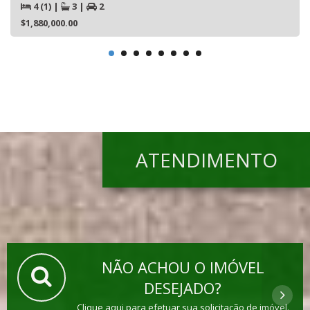
4 (1)
|
3
|
2
$1,880,000.00
ATENDIMENTO
NÃO ACHOU O IMÓVEL
DESEJADO?
Clique aqui para efetuar sua solicitação de imóvel.