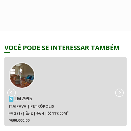
VOCÊ PODE SE INTERESSAR TAMBÉM
LM7995
V
ITAIPAVA | PETRÓPOLIS
2 (1)
|
2
|
4
|
117.00M²
$600,000.00